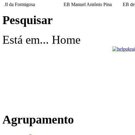
JI da Formigosa
EB Manuel António Pina
EB de
Pesquisar
EB Escultor Antº
Fernandes Sá
Está em...
Home
Agrupamento