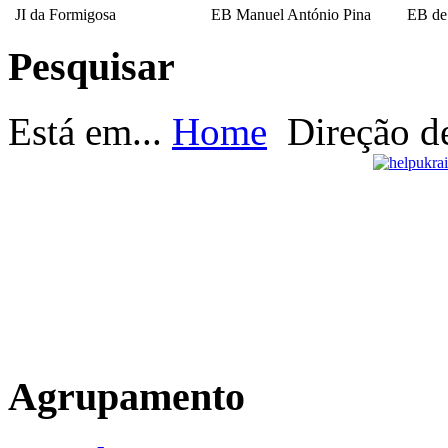
JI da Formigosa
EB Manuel António Pina
EB de
Pesquisar
EB Escultor Antº
Fernandes Sá
Está em...
Home
Direção d
Agrupamento