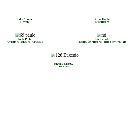
Lília Afonso
Teresa Coelho
Diretora
Subdiretora
Paulo Pinto
Rui Canedo
Adjunto do Diretor (2º/3º ciclo)
Adjunto do diretor (1º ciclo e Pré Escolar)
Eugénio Barbosa
Assessor