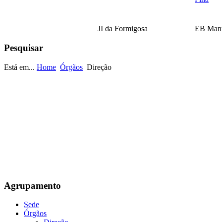
JI da Formigosa
EB Manu
Pesquisar
EB Escultor Antº
Está em...
Home
Órgãos
Direção
Fernandes Sá
Agrupamento
Sede
Órgãos