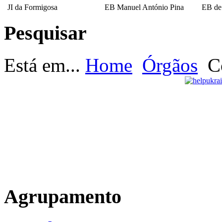
JI da Formigosa
EB Manuel António Pina
EB de
Pesquisar
EB Escultor Antº
Fernandes Sá
Está em...
Home
Órgãos
C
Agrupamento