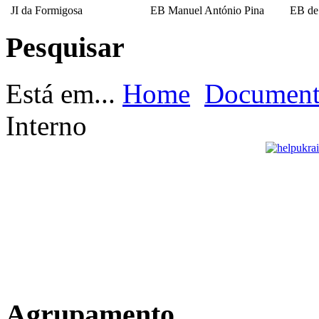
JI da Formigosa
EB Manuel António Pina
EB de
Pesquisar
EB Escultor Antº
Fernandes Sá
Está em...
Home
Documento
Interno
Agrupamento