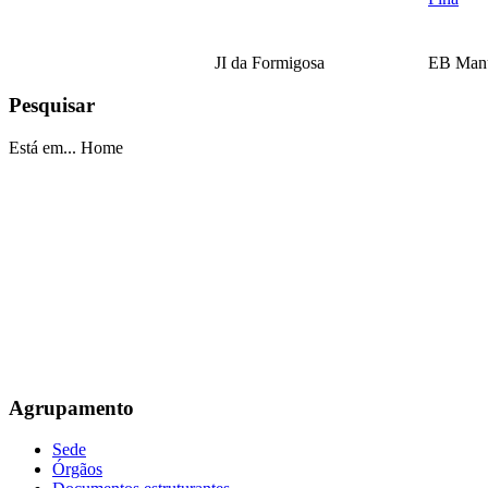
JI da Formigosa
EB Manu
Pesquisar
EB Escultor Antº
Está em...
Home
Fernandes Sá
Agrupamento
Sede
Órgãos