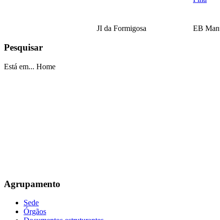
JI da Formigosa
EB Manu
Pesquisar
EB Escultor Antº
Está em...
Home
Fernandes Sá
Agrupamento
Sede
Órgãos