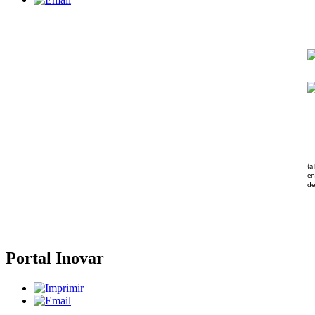
(a
en
de
Portal Inovar