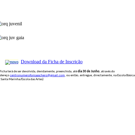
Download da Ficha de Inscrição
 Ficha terá de ser devolvida, devidamente, preenchida, até
dia 30 de Junho
, através do
dereço
centronumerofoniaaschero@gmail.com
, ou então, entregue, directamente, na Escola Básica
 Santa Marinha/Escola das Artes)