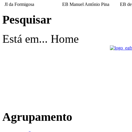
JI da Formigosa
EB Manuel António Pina
EB de
Pesquisar
EB Escultor Antº
Fernandes Sá
Está em...
Home
Agrupamento